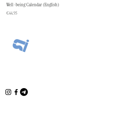
Well-being Calendar (English)
Price
€44.95
Connect
contact@marysarikyan.com
contact@innersciencelabs.com