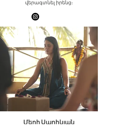
վերագտնել իրենց։
Մերի Սարիկյան
My name is Alexa Young