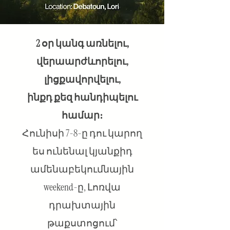
2 օր կանգ առնելու,
վերաարժևորելու,
լիցքավորվելու,
ինքդ քեզ հանդիպելու
համար։
Հունիսի 7-8-ը դու կարող
ես ունենալ կյանքիդ
ամենաբեկումնային
weekend-ը, Լոռվա
դրախտային
թաքստոցում՝