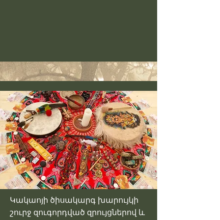
Կակաոյի ծիսակարգ խարույկի
շուրջ զուգորդված զրույցներով և