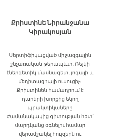
Քրիստինե Նիրանջանա
Կիրակոսյան
My name is Alexa Young
Սերտիֆիկացված միջազգային
շնչառական թերապևտ, Ռեյկի
էներգետիկ մասնագետ, յոգայի և
մեդիտացիայի ուսուցիչ։
Քրիստինեն համադրում է
դարերի խորքից եկող
պրակտիկաները
ժամանակակից գիտության հետ՝
մարդկանց օգնելու համար
վերամշակել հույզերն ու